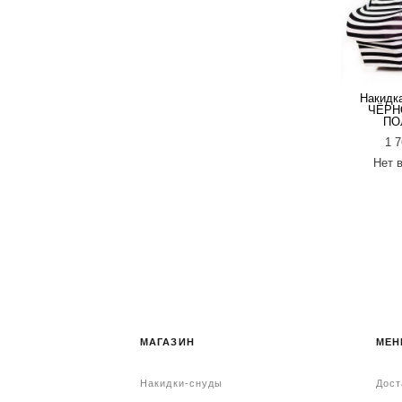
Накидк
ЧЁРН
ПО
1 7
Нет 
МАГАЗИН
МЕ
Накидки-снуды
Дост