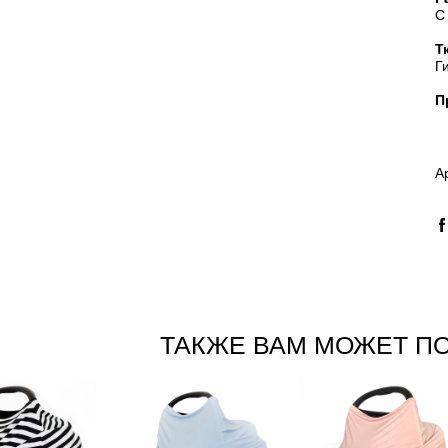
С
Т
Г
П
А
ТАКЖЕ ВАМ МОЖЕТ П