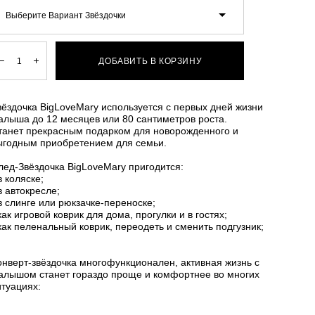
Выберите Вариант Звёздочки
ДОБАВИТЬ В КОРЗИНУ
вёздочка BigLoveMary используется с первых дней жизни
алыша до 12 месяцев или 80 сантиметров роста.
танет прекрасным подарком для новорожденного и
ыгодным приобретением для семьи.
лед-Звёздочка BigLoveMary пригодится:
в коляске;
 в автокресле;
 в слинге или рюкзачке-переноске;
 как игровой коврик для дома, прогулки и в гостях;
 как пеленальный коврик, переодеть и сменить подгузник;
онверт-звёздочка многофункционален, активная жизнь с
алышом станет гораздо проще и комфортнее во многих
итуациях: