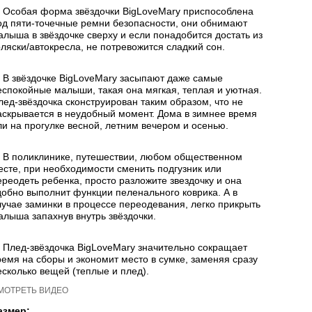
Особая форма звёздочки BigLoveMary приспособлена
од пяти-точечные ремни безопасности, они обнимают
алыша в звёздочке сверху и если понадобится достать из
оляски/автокресла, не потревожится сладкий сон.
В звёздочке BigLoveMary засыпают даже самые
еспокойные малыши, такая она мягкая, теплая и уютная.
лед-звёздочка сконструирован таким образом, что не
аскрывается в неудобный момент. Дома в зимнее время
ли на прогулке весной, летним вечером и осенью.
В поликлинике, путешествии, любом общественном
есте, при необходимости сменить подгузник или
ереодеть ребенка, просто разложите звездочку и она
добно выполнит функции пеленального коврика. А в
лучае заминки в процессе переодевания, легко прикрыть
алыша запахнув внутрь звёздочки.
Плед-звёздочка BigLoveMary значительно сокращает
ремя на сборы и экономит место в сумке, заменяя сразу
есколько вещей (теплые и плед).
МОТРЕТЬ ВИДЕО
азмер: