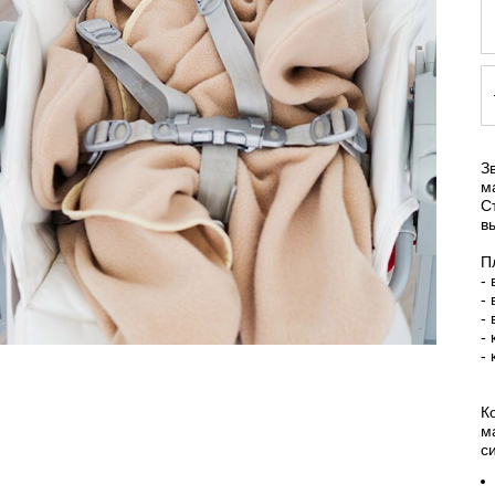
З
м
С
в
П
- 
-
-
-
-
К
м
с