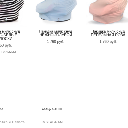
а милк снуд
Накидка милк снуд
Накидка милк снуд
О-БЕЛЫЕ
НЕЖНО-ГОЛУБОЙ
ПЕПЕЛЬНАЯ РОЗА
ЛОСКИ
1 760 pуб.
1 760 pуб.
60 pуб.
в наличии
НЮ
СОЦ. СЕТИ
авка и Оплата
INSTAGRAM