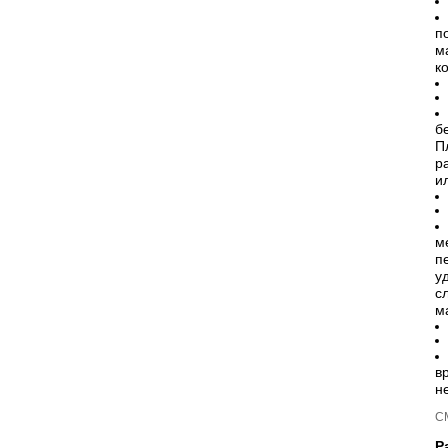
п
м
к
б
П
р
и
м
п
у
с
м
в
н
С
Р