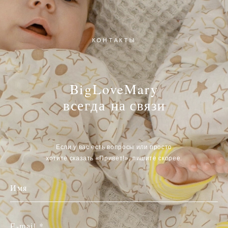
КОНТАКТЫ
BigLoveMary
всегда
на связи
Если у вас есть вопросы или просто
хотите сказать «Привет!», пишите скорее.
Имя
E-mail *