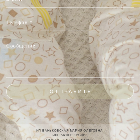
Телефон *
Сообщение
ОТПРАВИТЬ
ИП БАНЬКОВСКАЯ МАРИЯ ОЛЕГОВНА
ИНН 561015821405
ОГРНИП 316774600522023